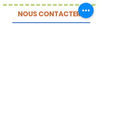
NOUS CONTACTER
S'inscrire à l'infolettre MHV
Mobilisation Haute-
Ville
Vers le haut de la page
920 Rue Richelieu
bureau 468
Québec, QC G1R 1H8
info@mobilisationhauteville.
com