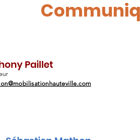
Communiqu
hony Paillet
eur
tion@mobilisationhauteville.com